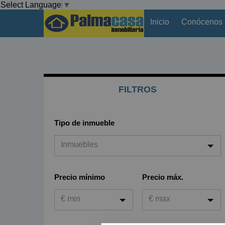
Select Language
▼
Inicio
Conócenos
FILTROS
Tipo de inmueble
Inmuebles
Inmuebles
Precio mínimo
Precio máx.
Viviendas
€ min
€ max
Garaje
Oficina
€ min
€ max