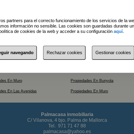
os partners para el correcto funcionamiento de los servicios de la w
amos información no sensible. Las cookies son guardadas durante u
política de cookies de la web y acceder a su configuración
aquí
.
seguir navegando
Rechazar cookies
Gestionar cookies
ades En Muro
Propiedades En Bunyola
ades En Las Avenidas
Propiedades En Muro
Palmacasa inmobiliaria
C/ Vilanova, 4 bjo. Palma de Mallorca
Tel.
971 71 47 88
palmacasa@yahoo.es