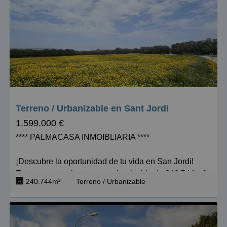
Polígono de Son Oms.
Contacte con nosotros para realizar una visita a la
brevedad!
PALMACASA INMOBILIARIA desde hace más de 20
años, un referente de Prestigio y Profesionalidad!
Terreno / Urbanizable en Sant Jordi
1.599.000 €
**** PALMACASA INMOIBLIARIA ****
¡Descubre la oportunidad de tu vida en San Jordi!
Este espectacular terreno urbanizable de 240.744 m²
240.744m²
Terreno / Urbanizable
es el lugar perfecto para dar rienda suelta a tus
sueños. Clasificado como suelo agrario, ofrece un
entorno natural impresionante, con una variedad de
especies que incluyen encinas, almendros y frutales,