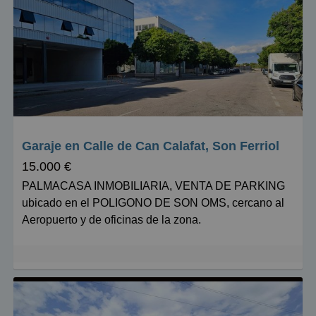
Baratos
Caros
Pequeños
Grandes
Garaje en Calle de Can Calafat, Son Ferriol
15.000 €
PALMACASA INMOBILIARIA, VENTA DE PARKING
ubicado en el POLIGONO DE SON OMS, cercano al
Aeropuerto y de oficinas de la zona.
Se vende plaza de parking en planta -1, fácil acceso.
Ascensor interior de la finca, mando a distancia.
Acceso diáfano y muy amplia zona de maniobra.
Excelente ubicación en zona estratégica en el