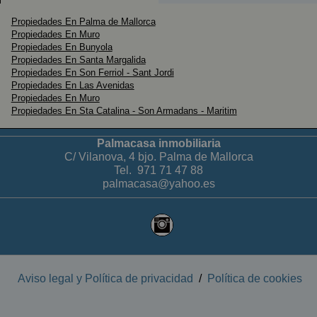
acceso.
Preciosas vistas despejadas al campo, a la montaña y
Propiedades En Palma de Mallorca
Propiedades En Muro
Dicha finca la conforman dos casas, la principal y otra
desde la 1º planta vistas a la Bahía de Palma. Es una
Propiedades En Bunyola
para huéspedes, ambas para reformar.
zona muy tranquila y bonita, ideal para construir un
Propiedades En Santa Margalida
Además de varias construcciones como almacenes
precioso chalet.
Propiedades En Son Ferriol - Sant Jordi
Propiedades En Las Avenidas
para herramientas o vehículos, un molino y corrales.
Propiedades En Muro
PALMACASA INMOBILIARIA desde hace más de 20
Propiedades En Sta Catalina - Son Armadans - Maritim
Cuenta con agua de pozo de vena y luz.
años, un referente de Prestigio y Profesionalidad!
Palmacasa inmobiliaria
*** PALMACASA INMOBILIARIA ***.
C/ Vilanova, 4 bjo. Palma de Mallorca
Tel.
971 71 47 88
palmacasa@yahoo.es
Aviso legal y Política de privacidad
/
Política de cookies