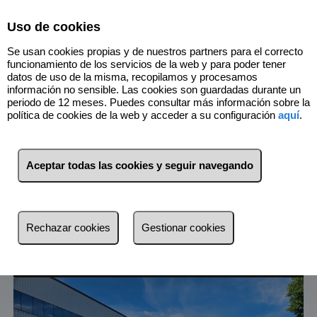
Select Language
▼
Uso de cookies
Se usan cookies propias y de nuestros partners para el correcto
funcionamiento de los servicios de la web y para poder tener
datos de uso de la misma, recopilamos y procesamos
información no sensible. Las cookies son guardadas durante un
periodo de 12 meses. Puedes consultar más información sobre la
política de cookies de la web y acceder a su configuración
aquí
.
4
Inmuebles
Son Ferriol - Sant Jordi
Aceptar todas las cookies y seguir navegando
(Balears (Illes))
Lista
Mapa
Filtros
Rechazar cookies
Gestionar cookies
más reciente
más reciente
Menos reciente