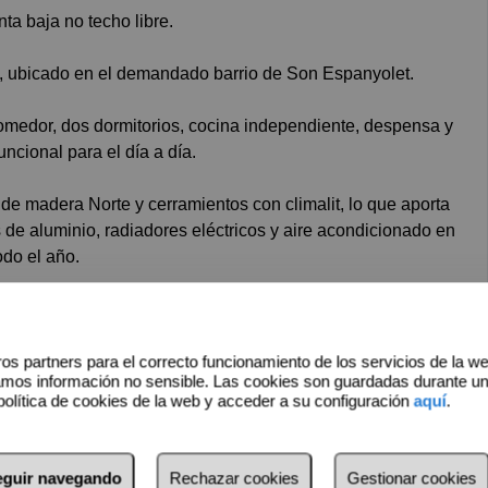
a baja no techo libre.
, ubicado en el demandado barrio de Son Espanyolet.
comedor, dos dormitorios, cocina independiente, despensa y
uncional para el día a día.
 de madera Norte y cerramientos con climalit, lo que aporta
 de aluminio, radiadores eléctricos y aire acondicionado en
odo el año.
tro en total: dos plantas bajas y dos primeros), lo que
os partners para el correcto funcionamiento de los servicios de la w
amos información no sensible. Las cookies son guardadas durante u
abitual como inversión, en una de las zonas más valoradas
política de cookies de la web y acceder a su configuración
aquí
.
dudes en contactarnos.
seguir navegando
Rechazar cookies
Gestionar cookies