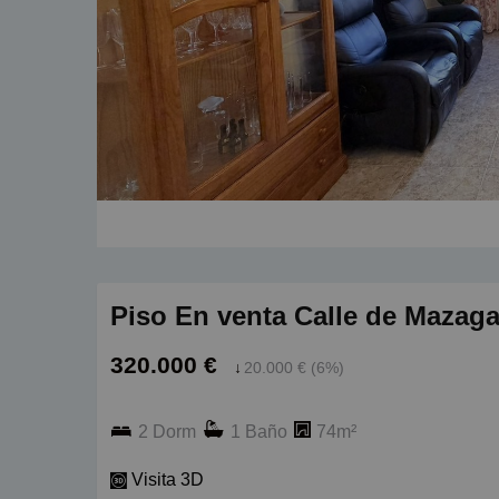
Piso En venta Calle de Mazag
320.000 €
↓
20.000 € (6%)
2 Dorm
1 Baño
74m²
Visita 3D