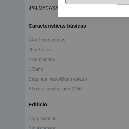
¡PALMACASA INMOBILIARIA desde hace más de 20 
Características básicas
2
74 m
construidos
2
70 m
útiles
2 dormitorios
1 Baño
Segunda mano/Buen estado
Año de construcción 1950
Edificio
Bajo, exterior
Sin ascensor