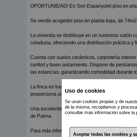
OPORTUNIDAD! En Son Espanyolet piso en plant
Se vende acogedor piso en planta baja, de 74m2
La vivienda se distribuye en un luminoso salón 
coladuria, ofreciendo una distribución práctica y f
Cuenta con suelos cerámicos, carpintería interior
confort y buen aislamiento. Dispone de persianas
las estancias, garantizando comodidad durante t
La finca es tranquila y de pocos vecinos (solo cua
Uso de cookies
proporciona un ambiente agradable y familiar.
Se usan cookies propias y de nuestr
de la misma, recopilamos y proces
Una excelente oportunidad tanto como vivienda h
consultar más información sobre la 
de Palma.
Para más información o concretar una visita, no 
Aceptar todas las cookies y 