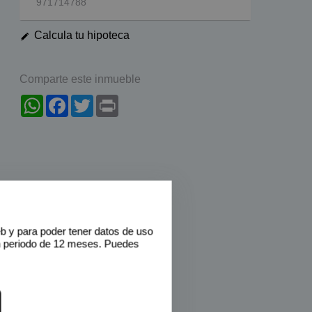
971714788
Calcula tu hipoteca
Comparte este inmueble
WhatsApp
Facebook
Twitter
Print
eb y para poder tener datos de uso
n periodo de 12 meses. Puedes